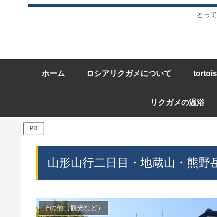
とって
ホーム
ロシアリクガメについて
torto
リクガメの温浴
PR
山形山行二日目・地蔵山・熊野
その他（観光など）