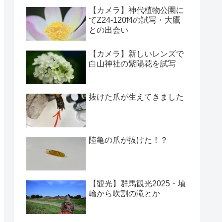
【カメラ】神代植物公園に
てZ24-120f4の試写・大鷹
との出会い
【カメラ】新しいレンズで
白山神社の紫陽花を試写
抜けた爪が生えてきました
陸亀の爪が抜けた！？
【観光】群馬観光2025・埴
輪から吹割の滝とか