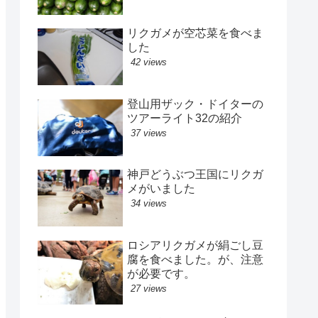
リクガメが空芯菜を食べま
した
42 views
登山用ザック・ドイターの
ツアーライト32の紹介
37 views
神戸どうぶつ王国にリクガ
メがいました
34 views
ロシアリクガメが絹ごし豆
腐を食べました。が、注意
が必要です。
27 views