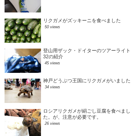
リクガメがズッキーニを食べました
50 views
登山用ザック・ドイターのツアーライト
32の紹介
45 views
神戸どうぶつ王国にリクガメがいました
34 views
ロシアリクガメが絹ごし豆腐を食べまし
た。が、注意が必要です。
26 views