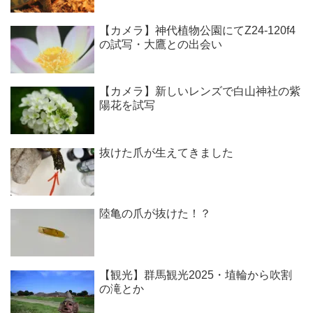
【カメラ】神代植物公園にてZ24-120f4
の試写・大鷹との出会い
【カメラ】新しいレンズで白山神社の紫
陽花を試写
抜けた爪が生えてきました
陸亀の爪が抜けた！？
【観光】群馬観光2025・埴輪から吹割
の滝とか