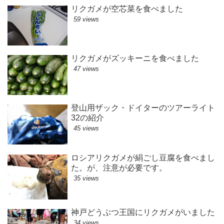
リクガメが空芯菜を食べました
59 views
リクガメがズッキーニを食べました
47 views
登山用ザック・ドイターのツアーライト
32の紹介
45 views
ロシアリクガメが絹ごし豆腐を食べまし
た。が、注意が必要です。
35 views
神戸どうぶつ王国にリクガメがいました
34 views