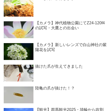
【カメラ】神代植物公園にてZ24-120f4
の試写・大鷹との出会い
【カメラ】新しいレンズで白山神社の紫
陽花を試写
抜けた爪が生えてきました
陸亀の爪が抜けた！？
【観光】群馬観光2025・埴輪から吹割