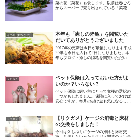
菜の花（菜花）も食します。以前は春ごろ
からスーパーで売り出されている「菜花」
を買ってあげていましたが、本年、野生？
の菜の花を摘んできて与えてみたところ、
タンポポと同じくらいによく食べてくれま
した。
本年も「癒しの陸亀」を閲覧いた
その他（観光など）
だいてありがとうございました
2017年の更新は今日が最後になります平成
29年も今日を入れて2日になりました。本
年もブログ・癒しの陸亀を閲覧いただいて
誠にありがとうございました。陸亀の記事
は少なくなっていますが、、、平成29年12
月30日現在、うちのロシアリクガメは冬
眠...
ペット保険は入っておいた方がよ
リクガメ
いのか？いらない？
ペット保険は飼い主にとって究極の選択の
一つかもしれません。保険に入っておけば
安心ですが、毎月の掛け金も気になるし、
そもそも病気なんてしないと考えている人
が多そうです。万が一のための保険ですか
らよく考えて加入する、しないを決めたい
【リクガメ】ケージの消毒と床材
リクガメ
ですよね。
の交換をしました！
今回は久しぶりにケージの掃除と床材交
換、爪切りといったリクガメ関連のメンテ