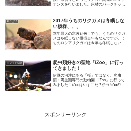
ナンスを行いました。床材のバークチップ
はだいぶ前に購入していたのですが、やっ
とのことで重い腰を上げましたw
2017年うちのリクガメは冬眠しな
リクガメ
い模様、、、
本年最大の寒波到来！でも、うちのリクガ
メは冬眠しない模様去年もなんですが、う
ちのロシアリクガメは今年も冬眠しない模
様です。昨年の2016年11月頃は冬眠っぽい
感じだったのですが、家に人が居るとどう
してもケージ内温度が下がらずに冬眠しな
い感じ...
爬虫類好きの聖地「iZoo」に行っ
カメラと写真
てきました！
伊豆の河津にある「桜」ではなく、爬虫
類・両生類専門の動物園「iZoo」に行って
みました！iZooはいずこだ？伊豆!iZoo!?い
やぁ、遠かったですねぇ。「iZoo」ここに
は前々から行きたかったんですよね～。前
身の伊豆アンディランド（亀専門）...
スポンサーリンク