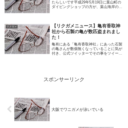
たらしいです平成29年5月19日に葉山町の
ダイビングショップの方が、葉山海岸の海
でアオウミガメらしきウミガメを目撃した
そうです。海岸線から数メートル、水深は
約1メートルとかなり近かったようです。
写真につ...
【リクガメニュース】亀有香取神
リクガメ
社から石製の亀が数匹盗まれまし
た！
亀有にある「亀有香取神社」にあった石製
の亀さんが数個無くなっていることに気が
付き、公式ツイッターでその事をツイート
されていました。
スポンサーリンク
大阪でワニガメが泳いでいる