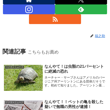
福之助
関連記事
こちらもお薦め
なんやて！は虫類の21パーセント
リクガメニュース
に絶滅の恐れ
ネーチャー・サーブさんはアメリカのバー
ジニア州アーリントンにある団体だそうで
す。初めて知りました。アーリントン墓地
で有名な街にあるNPO法人のようです。
なんやて！！ペットの亀を殺した
リクガメニュース
疑いで無職の男性が逮捕！