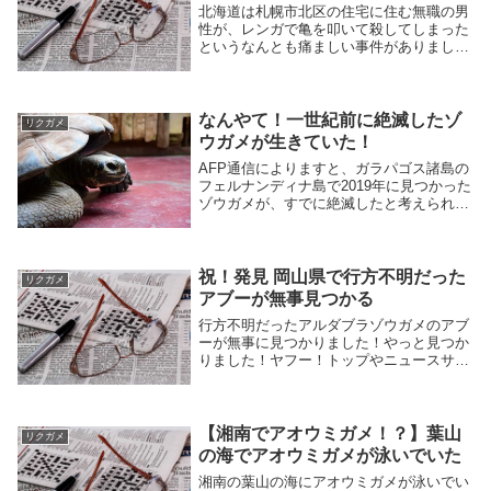
北海道は札幌市北区の住宅に住む無職の男
性が、レンガで亀を叩いて殺してしまった
というなんとも痛ましい事件がありまし
た。
なんやて！一世紀前に絶滅したゾ
リクガメ
ウガメが生きていた！
AFP通信によりますと、ガラパゴス諸島の
フェルナンディナ島で2019年に見つかった
ゾウガメが、すでに絶滅したと考えられて
いたフェルナンディナゾウガメ（学名：
Chelonoidis phantasticus）であることが判
明し、南米エクアドルの環境・水資源大臣
の方が発表したそうです。
祝！発見 岡山県で行方不明だった
リクガメ
アブーが無事見つかる
行方不明だったアルダブラゾウガメのアブ
ーが無事に見つかりました！やっと見つか
りました！ヤフー！トップやニュースサイ
ト、SNSで報道のあった通り、岡山県玉野
市にある渋川動物公園からいなくなってい
たアルダブラゾウガメのアブーが本日午後
14時頃に...
【湘南でアオウミガメ！？】葉山
リクガメ
の海でアオウミガメが泳いでいた
湘南の葉山の海にアオウミガメが泳いでい