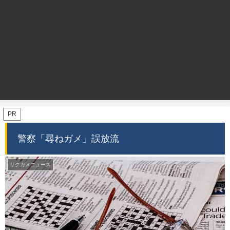
PR
警察「尋ねガメ」誤放流
リクガメニュース