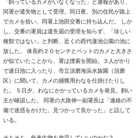
「飼っているカメがいなくなった」と通報があり、
同署が遺失物として受理。同日夜、別の住民が路上
でカメを拾い、同署上池田交番に持ち込んだ。 しか
し、交番の署員は遺失届の受理を知らず、「珍しい
種類ではない」と判断、近くの西代蓮池公園の池に
放した。 体長約２０センチとペットのカメと大きさ
が似ていたことから、署は捜索を開始。３人がかり
で連日池に入ったり、市立須磨海浜水族園（須磨
区）に聞いて、カメの捕獲用わなを仕掛けたりし
た。 ５日夕、わなにかかっているカメを発見。飼い
主が確認した。 同署の大路伸一副署長は「連絡の不
備で迷惑をかけた。見つかって良かった」と話して
いる。
そもそも、外来生物を放流していいのかな？