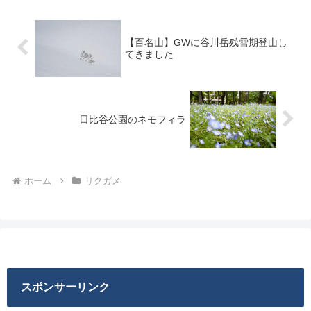
【百名山】GWに谷川岳残雪期登山し
てきました
日比谷公園のネモフィラ
ホーム
リクガメ
スポンサーリンク