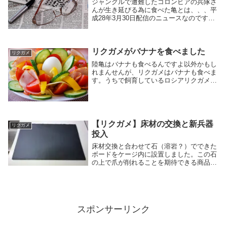
ジャングルで遭難したコロンビアの兵隊さ
んが生き延びる為に食べた亀とは、、、平
成28年3月30日配信のニュースなのです
が、コロンビアの兵隊さんがジャングルで
遭難し、23日間の間彷徨っていたそうで
す。コロンビア軍は500名の捜索隊を出動
させ、や...
リクガメがバナナを食べました
リクガメ
陸亀はバナナも食べるんですよ以外かもし
れまんせんが、リクガメはバナナも食べま
す。うちで飼育しているロシアリクガメは
バナナが好きみたいですね。自分自身がバ
ナナをあまり買ってこないので、与える回
数は少ないです。年に1～2回ですかね。バ
ナナはショ...
【リクガメ】床材の交換と新兵器
リクガメ
投入
床材交換と合わせて石（溶岩？）でできた
ボードをケージ内に設置しました。この石
の上で爪が削れることを期待できる商品の
ようです。
スポンサーリンク