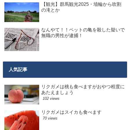
【観光】群馬観光2025・埴輪から吹割
の滝とか
なんやて！！ペットの亀を殺した疑いで
無職の男性が逮捕！
人気記事
リクガメは桃も食べますがおやつ程度に
あたえましょう
102 views
リクガメはスイカも食べます
70 views