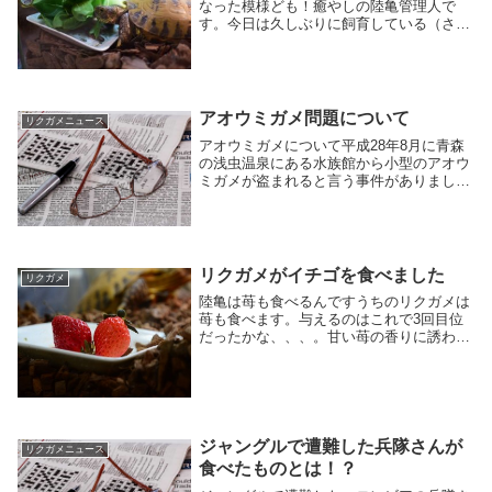
なった模様ども！癒やしの陸亀管理人で
す。今日は久しぶりに飼育している（され
ている）ロシアリクガメの話題です。下の
写真は青梗菜の食べ残しです＾＾普段はご
覧のように葉から食べ始めるのですが、最
近は茎から食べ...
アオウミガメ問題について
リクガメニュース
アオウミガメについて平成28年8月に青森
の浅虫温泉にある水族館から小型のアオウ
ミガメが盗まれると言う事件がありました
が、昨年の9月頃に干からびた死骸で発見
されていた事実が平成29年1月29日午後に
明るみに出ました。とても悲しいことで
す。水分...
リクガメがイチゴを食べました
リクガメ
陸亀は苺も食べるんですうちのリクガメは
苺も食べます。与えるのはこれで3回目位
だったかな、、、。甘い苺の香りに誘わ
れ、早速がっついてましたね。やはり食欲
を誘う匂いだったのでしょうか？苺はバラ
科の多年草。我々が食べているのは苺の
「実」ではなく、...
ジャングルで遭難した兵隊さんが
リクガメニュース
食べたものとは！？