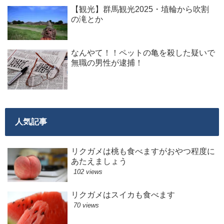
【観光】群馬観光2025・埴輪から吹割
の滝とか
なんやて！！ペットの亀を殺した疑いで
無職の男性が逮捕！
人気記事
リクガメは桃も食べますがおやつ程度に
あたえましょう
102 views
リクガメはスイカも食べます
70 views