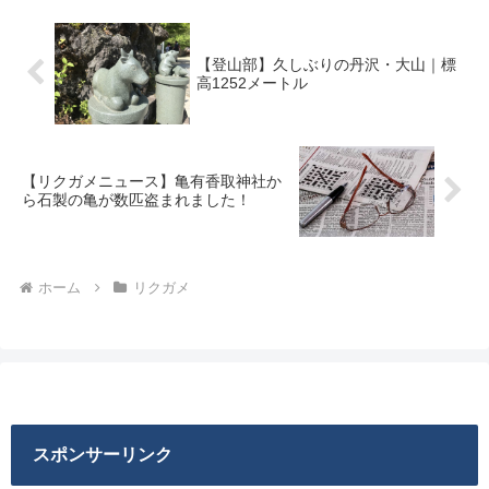
【登山部】久しぶりの丹沢・大山｜標
高1252メートル
【リクガメニュース】亀有香取神社か
ら石製の亀が数匹盗まれました！
ホーム
リクガメ
スポンサーリンク