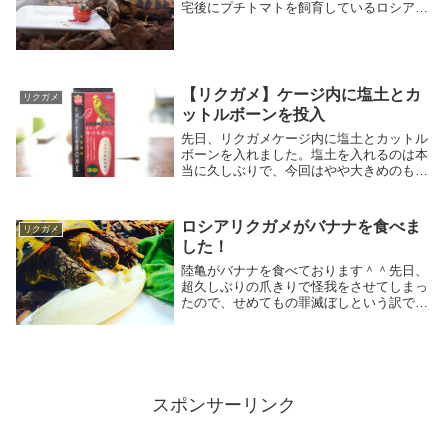
宅後にプチトマトを飼育しているロシアリ
クガメに与えました。最初は、久しぶりの
プチトマトに興奮してすぐに餌皿に近寄っ
てきたのですが、何回か齧るのを挑戦して
から諦めてし...
【リクガメ】ケージ内に塩土とカ
リクガメ
ットルボーンを投入
先日、リクガメケージ内に塩土とカットル
ボーンを入れました。塩土を入れるのは本
当に久しぶりで、今回はやや大きめのもの
を入れました。
ロシアリクガメがバナナを食べま
リクガメ
した！
陸亀がバナナを食べております＾＾先日、
超久しぶりの爪きりで怪我をさせてしまっ
たので、せめてもの罪滅ぼしという訳では
ないのですが、スーパーでバナナを買って
きて与えてみました。小さめのバナナの4
分の1くらいは食べましたが、飽きてしま
ったのか朝見...
スポンサーリンク