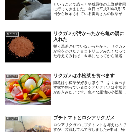
ということで恐らく平成最後の上野動物園
に行ってきました。今日は平成31年3月15
日から展示されている雷鳥さんの観察が主
な目的です。
リクガメが汚かったから亀の湯に
リクガメ
入れた
暫く温浴させていなかったから、リクガメ
が粉をかけたチョコトリュフみたくなって
た考えてみれば、今年になってから温浴さ
せていなかった気がする、、、したかな？
かなり汚かったので、亀も嫌だろうと思
い、温浴させました。リクガメの飼育につ
いて全くご存じ...
リクガメは小松菜を食べます
リクガメ
陸亀は小松菜が好きなほうで、よく食べま
す家で飼っているロシアリクガメは小松菜
が好きみたいです。色々な産地の小松菜が
ありますが、有機栽培の小松菜だと喰らい
ついてきますね。初めて小松菜をあげたと
きは、クンクンと匂いを嗅いで無視してい
ましたが、そ...
プチトマトとロシアリクガメ
リクガメ
ロシアリクガメにプチトマトを与えたので
すが、苦戦してふて寝しましたw本日、帰