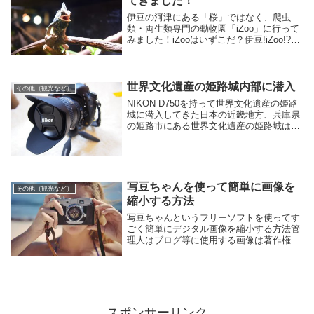
てきました！
伊豆の河津にある「桜」ではなく、爬虫
類・両生類専門の動物園「iZoo」に行って
みました！iZooはいずこだ？伊豆!iZoo!?い
やぁ、遠かったですねぇ。「iZoo」ここに
は前々から行きたかったんですよね～。前
身の伊豆アンディランド（亀専門）...
世界文化遺産の姫路城内部に潜入
その他（観光など）
NIKON D750を持って世界文化遺産の姫路
城に潜入してきた日本の近畿地方、兵庫県
の姫路市にある世界文化遺産の姫路城は国
宝でもあります。平成5年12月に奈良県に
ある法隆寺と共に日本国内初の世界文化遺
産に認定されました。管理人は仕事の都合
上...
写豆ちゃんを使って簡単に画像を
その他（観光など）
縮小する方法
写豆ちゃんというフリーソフトを使ってす
ごく簡単にデジタル画像を縮小する方法管
理人はブログ等に使用する画像は著作権フ
リーの画像や自らがデジタル一眼レフやコ
ンパクトデジタルカメラで撮影したものを
使用しています。デジタル画像は色々な画
像サイズで撮...
スポンサーリンク