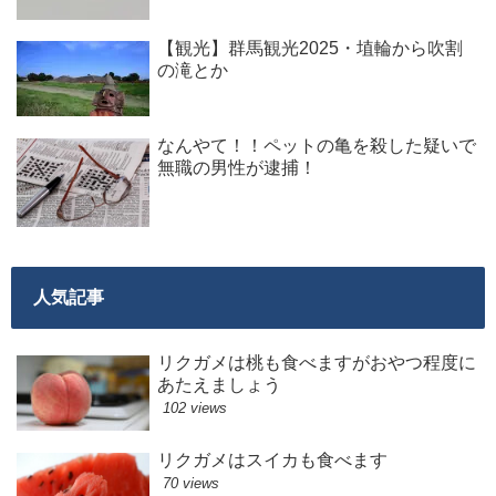
【観光】群馬観光2025・埴輪から吹割
の滝とか
なんやて！！ペットの亀を殺した疑いで
無職の男性が逮捕！
人気記事
リクガメは桃も食べますがおやつ程度に
あたえましょう
102 views
リクガメはスイカも食べます
70 views