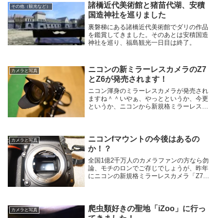
諸橋近代美術館と猪苗代湖、安積
その他（観光など）
国造神社を巡りました
裏磐梯にある諸橋近代美術館でダリの作品
を鑑賞してきました。そのあとは安積国造
神社を巡り、福島観光一日目は終了。
ニコンの新ミラーレスカメラのZ7
カメラと写真
とZ6が発売されます！
ニコン渾身のミラーレスカメラが発売され
ますね＾＾いやぁ、やっとというか、今更
というか、ニコンから新規格ミラーレスカ
メラが発売される運びとなりました。管理
人が使っている（ほぼ使っていない）ニコ
ン1もレンズ交換式アドバンストカメラと
いう呼び名か...
ニコンfマウントの今後はあるの
カメラと写真
か！？
全国1億2千万人のカメラファンの方なら勿
論、モチのロンでご存じでしょうが、昨年
にニコンの新規格ミラーレスカメラ「Z7」
と「Z6」が販売されました。また、Zマウ
ントと銘打って50mmを超える巨大ともい
える新しいマウントを備えております。
爬虫類好きの聖地「iZoo」に行っ
カメラと写真