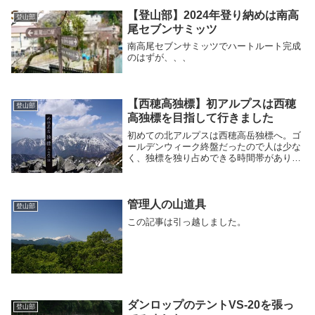
がいいな♪っていう小物を物色し...
【登山部】2024年登り納めは南高
登山部
尾セブンサミッツ
南高尾セブンサミッツでハートルート完成
のはずが、、、
【西穂高独標】初アルプスは西穂
登山部
高独標を目指して行きました
初めての北アルプスは西穂高岳独標へ。ゴ
ールデンウィーク終盤だったので人は少な
く、独標を独り占めできる時間帯がありま
した。雪はしっかりと残っているのでそれ
なりの雪山装備は必須です。
管理人の山道具
登山部
この記事は引っ越しました。
ダンロップのテントVS-20を張っ
登山部