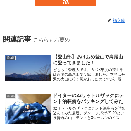
福之助
関連記事
こちらもお薦め
【登山部】あけおめ登山で高尾山
登山部
に登ってきました！
どもっ！管理人です。令和3年度の登山部
は近場の高尾山で妥協しました。本当は丹
沢の大山に行く気があったのですが、最近
の運動不足が不安で高尾山にしました。
ドイターの32リットルザックにテ
登山部
ント泊装備をパッキングしてみた
32リットルのザックにテント泊装備を詰め
込んでみた最近、ダンロップのVS-20とい
う普通の山岳テントと3シーズンのイスカ
のダウンシュラフ（寝袋）やサーマレスト
のZ-Light Sol Rその他テント泊であった方