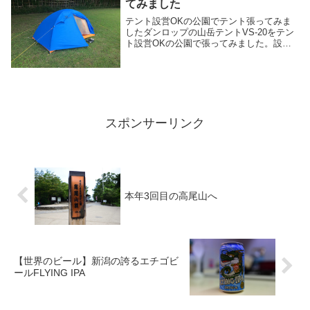
てみました
テント設営OKの公園でテント張ってみま
したダンロップの山岳テントVS-20をテン
ト設営OKの公園で張ってみました。設営
の様子は撮影していませんが、そこは様々
なブログにあるので割愛しましたwこの公
園はとても広くて、人工湖もあるところで
す。かな...
スポンサーリンク
本年3回目の高尾山へ
【世界のビール】新潟の誇るエチゴビ
ールFLYING IPA