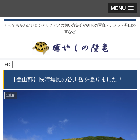
MENU
とってもかわいいロシアリクガメの飼い方紹介や趣味の写真・カメラ・登山の
事など
PR
【登山部】快晴無風の谷川岳を登りました！
登山部